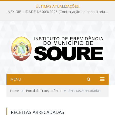
ÚLTIMAS ATUALIZAÇÕES:
INEXIGIBILIDADE Nº 003/2026 (Contratação de consultoria previdenciária com finalidade de obtenção do CRP, confecção dos demonstrativos previdenciários DAIR, DIPR e DPIN, preparar e alimentar o CADPREV, em atendimento às demandas do Instituto de Previdência dos Servidores do Município de Soure – IPSMS, por um período de 10 (dez) meses)
MENU
»
»
Home
Portal da Transparência
Receitas Arrecadadas
RECEITAS ARRECADADAS