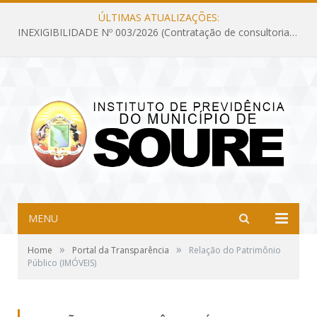
ÚLTIMAS ATUALIZAÇÕES:
INEXIGIBILIDADE Nº 003/2026 (Contratação de consultoria previdenciária com finalidade de obtenção do CRP, confecção dos demonstrativos previdenciários DAIR, DIPR e DPIN, preparar e alimentar o CADPREV, em atendimento às demandas do Instituto de Previdência dos Servidores do Município de Soure – IPSMS, por um período de 10 (dez) meses)
MENU
»
»
Home
Portal da Transparência
Relação do Patrimônio
Público (IMÓVEIS)