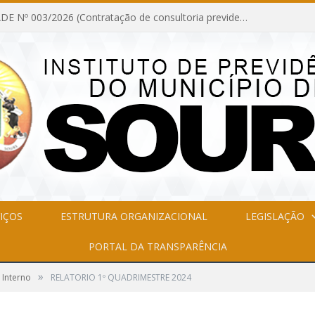
INEXIGIBILIDADE Nº 003/2026 (Contratação de consultoria previdenciária com finalidade de obtenção do CRP, confecção dos demonstrativos previdenciários DAIR, DIPR e DPIN, preparar e alimentar o CADPREV, em atendimento às demandas do Instituto de Previdência dos Servidores do Município de Soure – IPSMS, por um período de 10 (dez) meses)
IÇOS
ESTRUTURA ORGANIZACIONAL
LEGISLAÇÃO
PORTAL DA TRANSPARÊNCIA
»
 Interno
RELATORIO 1º QUADRIMESTRE 2024