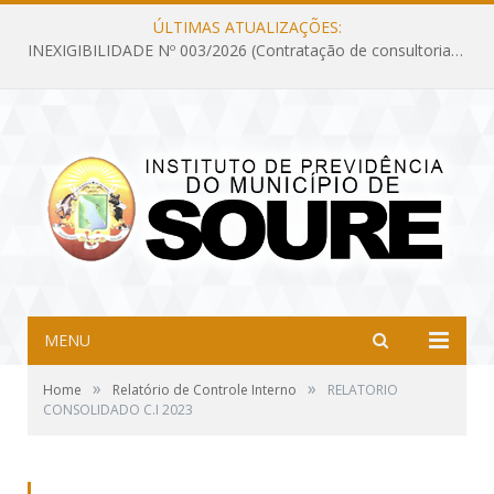
ÚLTIMAS ATUALIZAÇÕES:
INEXIGIBILIDADE Nº 003/2026 (Contratação de consultoria previdenciária com finalidade de obtenção do CRP, confecção dos demonstrativos previdenciários DAIR, DIPR e DPIN, preparar e alimentar o CADPREV, em atendimento às demandas do Instituto de Previdência dos Servidores do Município de Soure – IPSMS, por um período de 10 (dez) meses)
MENU
»
»
Home
Relatório de Controle Interno
RELATORIO
CONSOLIDADO C.I 2023