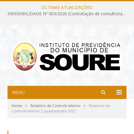
ÚLTIMAS ATUALIZAÇÕES:
INEXIGIBILIDADE Nº 003/2026 (Contratação de consultoria previdenciária com finalidade de obtenção do CRP, confecção dos demonstrativos previdenciários DAIR, DIPR e DPIN, preparar e alimentar o CADPREV, em atendimento às demandas do Instituto de Previdência dos Servidores do Município de Soure – IPSMS, por um período de 10 (dez) meses)
MENU
»
»
Home
Relatório de Controle Interno
Relatorio do
Controle Interno 2 quadrimestre 2021