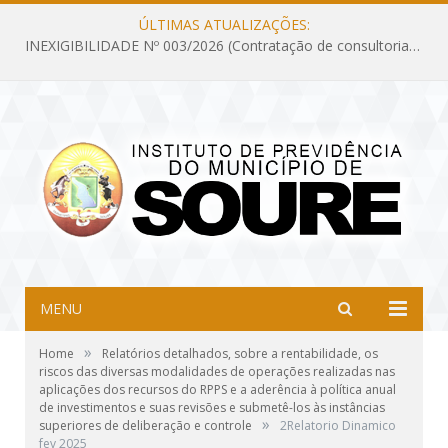
ÚLTIMAS ATUALIZAÇÕES:
INEXIGIBILIDADE Nº 003/2026 (Contratação de consultoria previdenciária com finalidade de obtenção do CRP, confecção dos demonstrativos previdenciários DAIR, DIPR e DPIN, preparar e alimentar o CADPREV, em atendimento às demandas do Instituto de Previdência dos Servidores do Município de Soure – IPSMS, por um período de 10 (dez) meses)
MENU
»
Home
Relatórios detalhados, sobre a rentabilidade, os
riscos das diversas modalidades de operações realizadas nas
aplicações dos recursos do RPPS e a aderência à política anual
de investimentos e suas revisões e submetê-los às instâncias
»
superiores de deliberação e controle
2Relatorio Dinamico
fev 2025