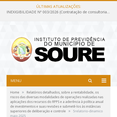
ÚLTIMAS ATUALIZAÇÕES:
INEXIGIBILIDADE Nº 003/2026 (Contratação de consultoria previdenciária com finalidade de obtenção do CRP, confecção dos demonstrativos previdenciários DAIR, DIPR e DPIN, preparar e alimentar o CADPREV, em atendimento às demandas do Instituto de Previdência dos Servidores do Município de Soure – IPSMS, por um período de 10 (dez) meses)
MENU
»
Home
Relatórios detalhados, sobre a rentabilidade, os
riscos das diversas modalidades de operações realizadas nas
aplicações dos recursos do RPPS e a aderência à política anual
de investimentos e suas revisões e submetê-los às instâncias
»
superiores de deliberação e controle
5relatorio-dinamico
maio 2025