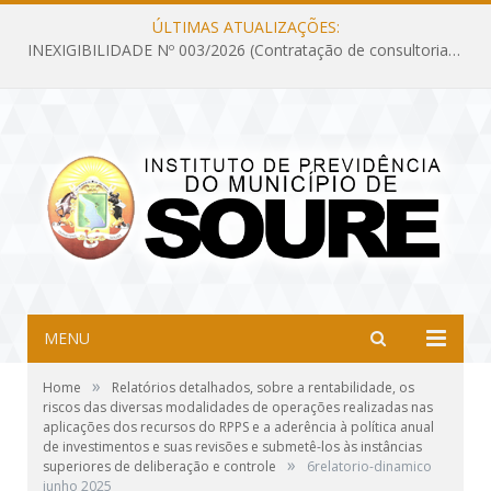
ÚLTIMAS ATUALIZAÇÕES:
INEXIGIBILIDADE Nº 003/2026 (Contratação de consultoria previdenciária com finalidade de obtenção do CRP, confecção dos demonstrativos previdenciários DAIR, DIPR e DPIN, preparar e alimentar o CADPREV, em atendimento às demandas do Instituto de Previdência dos Servidores do Município de Soure – IPSMS, por um período de 10 (dez) meses)
MENU
»
Home
Relatórios detalhados, sobre a rentabilidade, os
riscos das diversas modalidades de operações realizadas nas
aplicações dos recursos do RPPS e a aderência à política anual
de investimentos e suas revisões e submetê-los às instâncias
»
superiores de deliberação e controle
6relatorio-dinamico
junho 2025