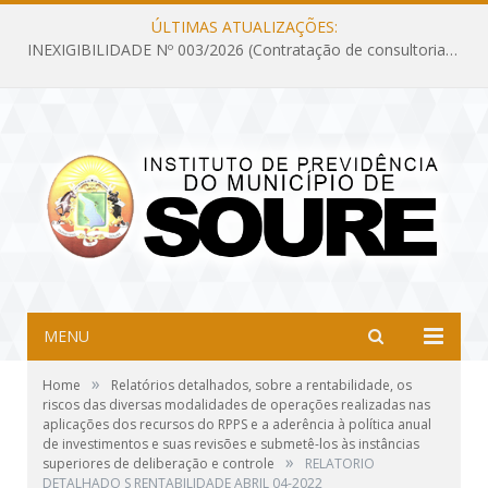
ÚLTIMAS ATUALIZAÇÕES:
INEXIGIBILIDADE Nº 003/2026 (Contratação de consultoria previdenciária com finalidade de obtenção do CRP, confecção dos demonstrativos previdenciários DAIR, DIPR e DPIN, preparar e alimentar o CADPREV, em atendimento às demandas do Instituto de Previdência dos Servidores do Município de Soure – IPSMS, por um período de 10 (dez) meses)
MENU
»
Home
Relatórios detalhados, sobre a rentabilidade, os
riscos das diversas modalidades de operações realizadas nas
aplicações dos recursos do RPPS e a aderência à política anual
de investimentos e suas revisões e submetê-los às instâncias
»
superiores de deliberação e controle
RELATORIO
DETALHADO S RENTABILIDADE ABRIL 04-2022