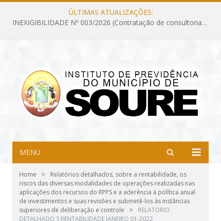
ÚLTIMAS ATUALIZAÇÕES:
INEXIGIBILIDADE Nº 003/2026 (Contratação de consultoria previdenciária com finalidade de obtenção do CRP, confecção dos demonstrativos previdenciários DAIR, DIPR e DPIN, preparar e alimentar o CADPREV, em atendimento às demandas do Instituto de Previdência dos Servidores do Município de Soure – IPSMS, por um período de 10 (dez) meses)
MENU
»
Home
Relatórios detalhados, sobre a rentabilidade, os
riscos das diversas modalidades de operações realizadas nas
aplicações dos recursos do RPPS e a aderência à política anual
de investimentos e suas revisões e submetê-los às instâncias
»
superiores de deliberação e controle
RELATORIO
DETALHADO S RENTABILIDADE JANEIRO 01-2022