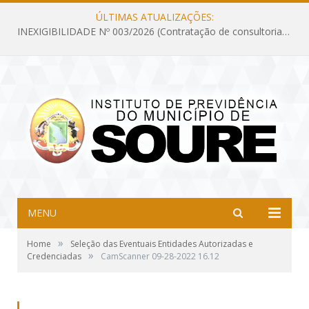
ÚLTIMAS ATUALIZAÇÕES:
INEXIGIBILIDADE Nº 003/2026 (Contratação de consultoria previdenciária com finalidade de obtenção do CRP, confecção dos demonstrativos previdenciários DAIR, DIPR e DPIN, preparar e alimentar o CADPREV, em atendimento às demandas do Instituto de Previdência dos Servidores do Município de Soure – IPSMS, por um período de 10 (dez) meses)
MENU
»
Home
Seleção das Eventuais Entidades Autorizadas e
»
Credenciadas
CamScanner 09-28-2022 16.12