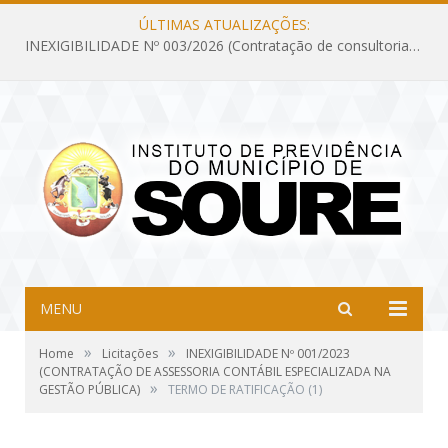
ÚLTIMAS ATUALIZAÇÕES:
INEXIGIBILIDADE Nº 003/2026 (Contratação de consultoria previdenciária com finalidade de obtenção do CRP, confecção dos demonstrativos previdenciários DAIR, DIPR e DPIN, preparar e alimentar o CADPREV, em atendimento às demandas do Instituto de Previdência dos Servidores do Município de Soure – IPSMS, por um período de 10 (dez) meses)
MENU
»
»
Home
Licitações
INEXIGIBILIDADE Nº 001/2023
(CONTRATAÇÃO DE ASSESSORIA CONTÁBIL ESPECIALIZADA NA
»
GESTÃO PÚBLICA)
TERMO DE RATIFICAÇÃO (1)