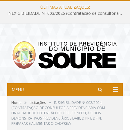
ÚLTIMAS ATUALIZAÇÕES:
INEXIGIBILIDADE Nº 003/2026 (Contratação de consultoria previdenciária com finalidade de obtenção do CRP, confecção dos demonstrativos previdenciários DAIR, DIPR e DPIN, preparar e alimentar o CADPREV, em atendimento às demandas do Instituto de Previdência dos Servidores do Município de Soure – IPSMS, por um período de 10 (dez) meses)
MENU
»
»
Home
Licitações
INEXIGIBILIDADE Nº 002/2024
(CONTRATAÇÃO DE CONSULTORIA PREVIDENCIÁRIA COM
FINALIDADE DE OBTENÇÃO DO CRP, CONFECÇÃO DOS
DEMONSTRATIVOS PREVIDENCIÁRIOS DAIR, DIPR E DPIN.
PREPARAR E ALIMENTAR O CADPREV)