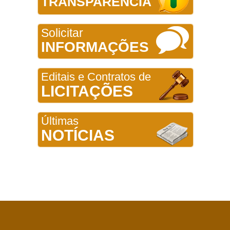
TRANSPARÊNCIA
Solicitar
INFORMAÇÕES
Editais e Contratos de
LICITAÇÕES
Últimas
NOTÍCIAS