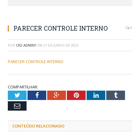
PARECER CONTROLE INTERNO
0
POR
CR2-ADMIN1
EM
27 DE JUNHO DE 2025
PARECER CONTROLE INTERNO
COMPARTILHAR:
Twitter
Facebook
Google+
Pinterest
LinkedIn
Tumblr
Email
CONTEÚDO RELACIONADO