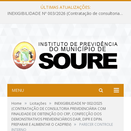
ÚLTIMAS ATUALIZAÇÕES:
INEXIGIBILIDADE Nº 003/2026 (Contratação de consultoria previdenciária com finalidade de obtenção do CRP, confecção dos demonstrativos previdenciários DAIR, DIPR e DPIN, preparar e alimentar o CADPREV, em atendimento às demandas do Instituto de Previdência dos Servidores do Município de Soure – IPSMS, por um período de 10 (dez) meses)
MENU
»
»
Home
Licitações
INEXIGIBILIDADE Nº 002/2025
(CONTRATAÇÃO DE CONSULTORIA PREVIDENCIÁRIA COM
FINALIDADE DE OBTENÇÃO DO CRP, CONFECÇÃO DOS
DEMONSTRATIVOS PREVIDENCIÁRIOS DAIR, DIPR E DPIN.
»
PREPARAR E ALIMENTAR O CADPREV)
PARECER CONTROLE
INTERNO