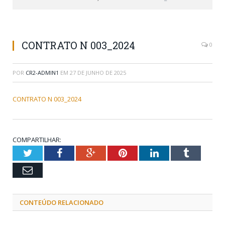
CONTRATO N 003_2024
0
POR
CR2-ADMIN1
EM
27 DE JUNHO DE 2025
CONTRATO N 003_2024
COMPARTILHAR:
Twitter
Facebook
Google+
Pinterest
LinkedIn
Tumblr
Email
CONTEÚDO RELACIONADO