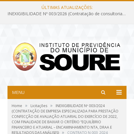
ÚLTIMAS ATUALIZAÇÕES:
INEXIGIBILIDADE Nº 003/2026 (Contratação de consultoria previdenciária com finalidade de obtenção do CRP, confecção dos demonstrativos previdenciários DAIR, DIPR e DPIN, preparar e alimentar o CADPREV, em atendimento às demandas do Instituto de Previdência dos Servidores do Município de Soure – IPSMS, por um período de 10 (dez) meses)
MENU
»
»
Home
Licitações
INEXIGIBILIDADE Nº 003/2024
(CONTRATAÇÃO DE EMPRESA ESPECIALIZADA PARA PRESTAÇÃO
CONFECÇÃO DE AVALIAÇÃO ATUARIAL DO EXERCÍCIO DE 2022,
COM FINALIDADE DE BAIXAR O CRITÉRIO “EQUILÍBRIO
FINANCEIRO E ATUARIAL – ENCAMINHAMENTO NTA, DRAA E
»
RESULTADOS DAS ANÁLISES)
CONTRATO N 003_2024