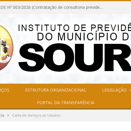
INEXIGIBILIDADE Nº 003/2026 (Contratação de consultoria previdenciária com finalidade de obtenção do CRP, confecção dos demonstrativos previdenciários DAIR, DIPR e DPIN, preparar e alimentar o CADPREV, em atendimento às demandas do Instituto de Previdência dos Servidores do Município de Soure – IPSMS, por um período de 10 (dez) meses)
IÇOS
ESTRUTURA ORGANIZACIONAL
LEGISLAÇÃO
PORTAL DA TRANSPARÊNCIA
»
cia
Carta de Serviços ao Usuário