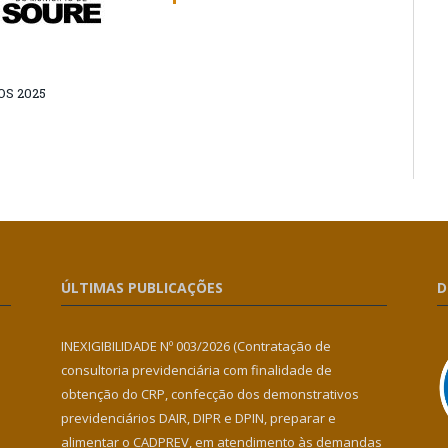
S 2025
ÚLTIMAS PUBLICAÇÕES
D
INEXIGIBILIDADE Nº 003/2026 (Contratação de
consultoria previdenciária com finalidade de
obtenção do CRP, confecção dos demonstrativos
previdenciários DAIR, DIPR e DPIN, preparar e
alimentar o CADPREV, em atendimento às demandas