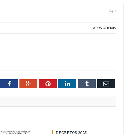
0
ATOS OFICIAIS
tter
Facebook
Google+
Pinterest
LinkedIn
Tumblr
Email
DECRETOS 2025