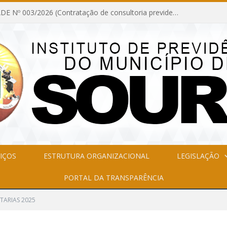
INEXIGIBILIDADE Nº 003/2026 (Contratação de consultoria previdenciária com finalidade de obtenção do CRP, confecção dos demonstrativos previdenciários DAIR, DIPR e DPIN, preparar e alimentar o CADPREV, em atendimento às demandas do Instituto de Previdência dos Servidores do Município de Soure – IPSMS, por um período de 10 (dez) meses)
IÇOS
ESTRUTURA ORGANIZACIONAL
LEGISLAÇÃO
PORTAL DA TRANSPARÊNCIA
TARIAS 2025