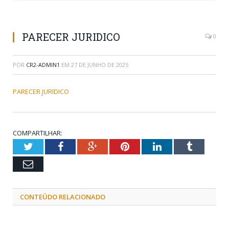
PARECER JURIDICO
0
POR
CR2-ADMIN1
EM
27 DE JUNHO DE 2025
PARECER JURIDICO
COMPARTILHAR:
Twitter
Facebook
Google+
Pinterest
LinkedIn
Tumblr
Email
CONTEÚDO RELACIONADO