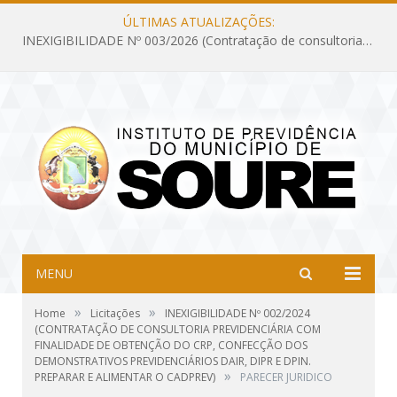
ÚLTIMAS ATUALIZAÇÕES:
INEXIGIBILIDADE Nº 003/2026 (Contratação de consultoria previdenciária com finalidade de obtenção do CRP, confecção dos demonstrativos previdenciários DAIR, DIPR e DPIN, preparar e alimentar o CADPREV, em atendimento às demandas do Instituto de Previdência dos Servidores do Município de Soure – IPSMS, por um período de 10 (dez) meses)
MENU
»
»
Home
Licitações
INEXIGIBILIDADE Nº 002/2024
(CONTRATAÇÃO DE CONSULTORIA PREVIDENCIÁRIA COM
FINALIDADE DE OBTENÇÃO DO CRP, CONFECÇÃO DOS
DEMONSTRATIVOS PREVIDENCIÁRIOS DAIR, DIPR E DPIN.
»
PREPARAR E ALIMENTAR O CADPREV)
PARECER JURIDICO